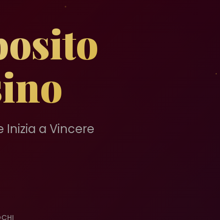
osito
sino
 Inizia a Vincere
OCHI