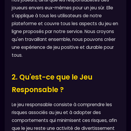
joueurs envers eux-mêmes pour un jeu sûr. Elle
s'applique à tous les utilisateurs de notre
plateforme et couvre tous les aspects du jeu en
ligne proposés par notre service. Nous croyons
qu'en travaillant ensemble, nous pouvons créer
une expérience de jeu positive et durable pour
tous.
2. Qu'est-ce que le Jeu
Responsable ?
Le jeu responsable consiste à comprendre les
risques associés au jeu et à adopter des
comportements qui minimisent ces risques, afin
que le jeu reste une activité de divertissement