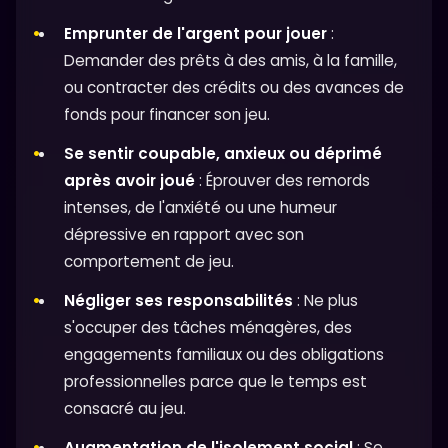
Emprunter de l'argent pour jouer
:
Demander des prêts à des amis, à la famille,
ou contracter des crédits ou des avances de
fonds pour financer son jeu.
Se sentir coupable, anxieux ou déprimé
après avoir joué
: Éprouver des remords
intenses, de l'anxiété ou une humeur
dépressive en rapport avec son
comportement de jeu.
Négliger ses responsabilités
: Ne plus
s'occuper des tâches ménagères, des
engagements familiaux ou des obligations
professionnelles parce que le temps est
consacré au jeu.
Augmentation de l'isolement social
: Se