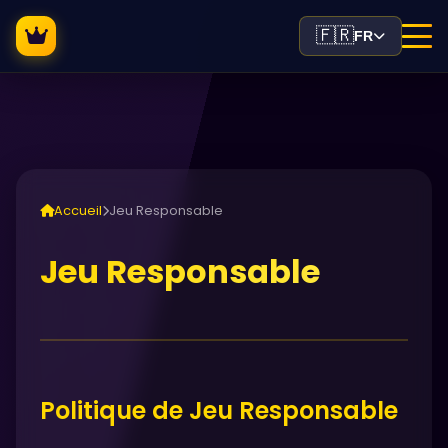
🇫🇷
FR
Accueil
Jeu Responsable
Jeu Responsable
Politique de Jeu Responsable