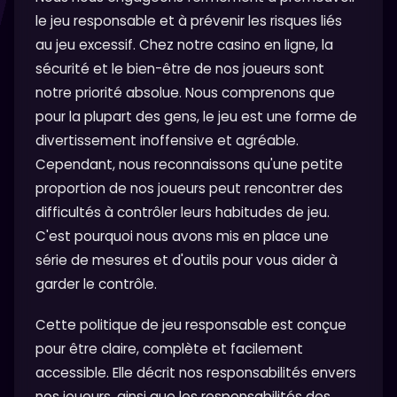
le jeu responsable et à prévenir les risques liés
au jeu excessif. Chez notre casino en ligne, la
sécurité et le bien-être de nos joueurs sont
notre priorité absolue. Nous comprenons que
pour la plupart des gens, le jeu est une forme de
divertissement inoffensive et agréable.
Cependant, nous reconnaissons qu'une petite
proportion de nos joueurs peut rencontrer des
difficultés à contrôler leurs habitudes de jeu.
C'est pourquoi nous avons mis en place une
série de mesures et d'outils pour vous aider à
garder le contrôle.
Cette politique de jeu responsable est conçue
pour être claire, complète et facilement
accessible. Elle décrit nos responsabilités envers
nos joueurs, ainsi que les responsabilités des