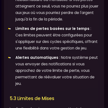
atteignent ce seuil, vous ne pourrez plus jouer
aux jeux où vous pourriez perdre de l'argent
jusqu'à la fin de la période.
Limites de pertes basées sur le temps
:
Ces limites peuvent être configurées pour
s'appliquer sur des cycles spécifiques, offrant
une flexibilité dans votre gestion de jeu.
Alertes automatiques
: Notre système peut
vous envoyer des notifications si vous
approchez de votre limite de perte, vous
permettant de réévaluer votre situation de
jeu.
5.3 Limites de Mises