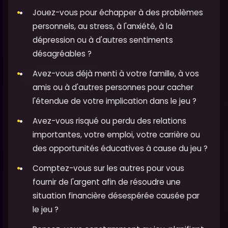
Jouez-vous pour échapper à des problèmes
personnels, au stress, à l'anxiété, à la
dépression ou à d'autres sentiments
désagréables ?
Avez-vous déjà menti à votre famille, à vos
amis ou à d'autres personnes pour cacher
l'étendue de votre implication dans le jeu ?
Avez-vous risqué ou perdu des relations
importantes, votre emploi, votre carrière ou
des opportunités éducatives à cause du jeu ?
Comptez-vous sur les autres pour vous
fournir de l'argent afin de résoudre une
situation financière désespérée causée par
le jeu ?