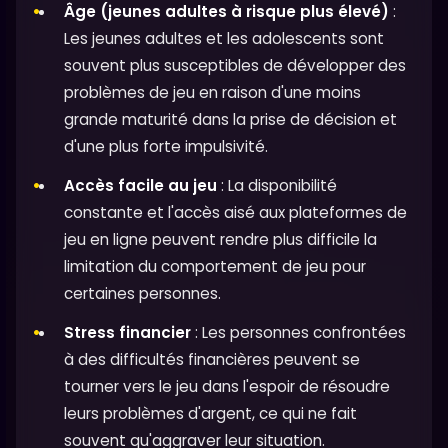
Âge (jeunes adultes à risque plus élevé)
:
Les jeunes adultes et les adolescents sont
souvent plus susceptibles de développer des
problèmes de jeu en raison d'une moins
grande maturité dans la prise de décision et
d'une plus forte impulsivité.
Accès facile au jeu
: La disponibilité
constante et l'accès aisé aux plateformes de
jeu en ligne peuvent rendre plus difficile la
limitation du comportement de jeu pour
certaines personnes.
Stress financier
: Les personnes confrontées
à des difficultés financières peuvent se
tourner vers le jeu dans l'espoir de résoudre
leurs problèmes d'argent, ce qui ne fait
souvent qu'aggraver leur situation.