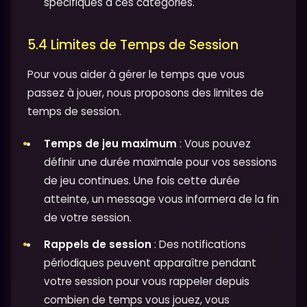
spécifiques à ces catégories.
5.4 Limites de Temps de Session
Pour vous aider à gérer le temps que vous
passez à jouer, nous proposons des limites de
temps de session.
Temps de jeu maximum
: Vous pouvez
définir une durée maximale pour vos sessions
de jeu continues. Une fois cette durée
atteinte, un message vous informera de la fin
de votre session.
Rappels de session
: Des notifications
périodiques peuvent apparaître pendant
votre session pour vous rappeler depuis
combien de temps vous jouez, vous