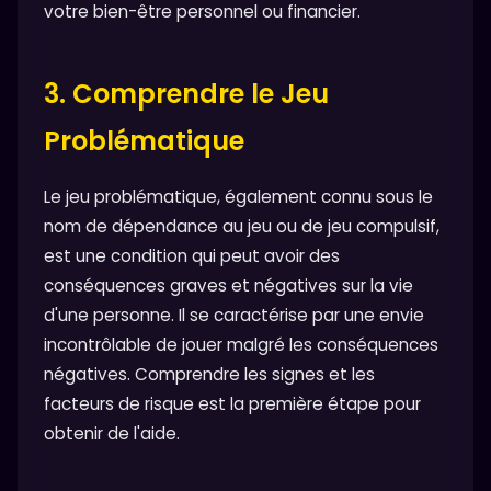
votre bien-être personnel ou financier.
3. Comprendre le Jeu
Problématique
Le jeu problématique, également connu sous le
nom de dépendance au jeu ou de jeu compulsif,
est une condition qui peut avoir des
conséquences graves et négatives sur la vie
d'une personne. Il se caractérise par une envie
incontrôlable de jouer malgré les conséquences
négatives. Comprendre les signes et les
facteurs de risque est la première étape pour
obtenir de l'aide.