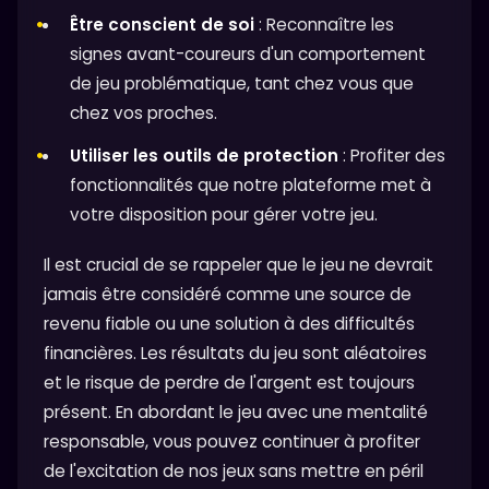
Être conscient de soi
: Reconnaître les
signes avant-coureurs d'un comportement
de jeu problématique, tant chez vous que
chez vos proches.
Utiliser les outils de protection
: Profiter des
fonctionnalités que notre plateforme met à
votre disposition pour gérer votre jeu.
Il est crucial de se rappeler que le jeu ne devrait
jamais être considéré comme une source de
revenu fiable ou une solution à des difficultés
financières. Les résultats du jeu sont aléatoires
et le risque de perdre de l'argent est toujours
présent. En abordant le jeu avec une mentalité
responsable, vous pouvez continuer à profiter
de l'excitation de nos jeux sans mettre en péril