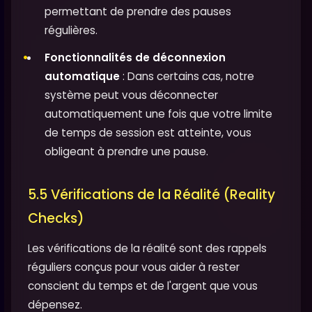
permettant de prendre des pauses
régulières.
Fonctionnalités de déconnexion
automatique
: Dans certains cas, notre
système peut vous déconnecter
automatiquement une fois que votre limite
de temps de session est atteinte, vous
obligeant à prendre une pause.
5.5 Vérifications de la Réalité (Reality
Checks)
Les vérifications de la réalité sont des rappels
réguliers conçus pour vous aider à rester
conscient du temps et de l'argent que vous
dépensez.