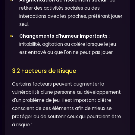
retirer des activités sociales ou des
interactions avec les proches, préférant jouer
seul.
Changements d'humeur importants
:
Irritabilité, agitation ou colère lorsque le jeu
est entravé ou que l'on ne peut pas jouer.
3.2 Facteurs de Risque
Certains facteurs peuvent augmenter la
vulnérabilité d'une personne au développement
d'un problème de jeu. Il est important d'être
conscient de ces éléments afin de mieux se
protéger ou de soutenir ceux qui pourraient être
à risque :