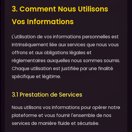
3. Comment Nous Utilisons
Vos Informations
L'utilisation de vos informations personnelles est
intrinsèquement liée aux services que nous vous
offrons et aux obligations légales et
réglementaires auxquelles nous sommes soumis.
Chaque utilisation est justifiée par une finalité
spécifique et légitime.
3.1 Prestation de Services
Nous utilisons vos informations pour opérer notre
plateforme et vous fournir l'ensemble de nos
services de manière fluide et sécurisée.