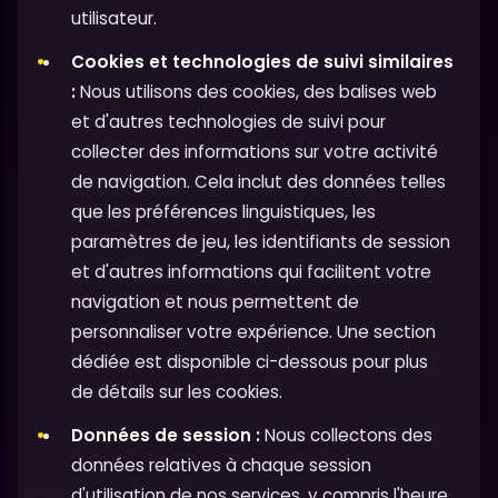
utilisateur.
Cookies et technologies de suivi similaires
:
Nous utilisons des cookies, des balises web
et d'autres technologies de suivi pour
collecter des informations sur votre activité
de navigation. Cela inclut des données telles
que les préférences linguistiques, les
paramètres de jeu, les identifiants de session
et d'autres informations qui facilitent votre
navigation et nous permettent de
personnaliser votre expérience. Une section
dédiée est disponible ci-dessous pour plus
de détails sur les cookies.
Données de session :
Nous collectons des
données relatives à chaque session
d'utilisation de nos services, y compris l'heure