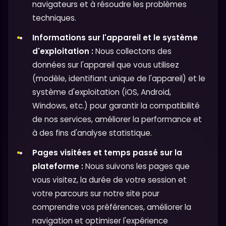
navigateurs et à résoudre les problèmes
techniques.
Informations sur l'appareil et le système
d'exploitation :
Nous collectons des
données sur l'appareil que vous utilisez
(modèle, identifiant unique de l'appareil) et le
système d'exploitation (iOS, Android,
Windows, etc.) pour garantir la compatibilité
de nos services, améliorer la performance et
à des fins d'analyse statistique.
Pages visitées et temps passé sur la
plateforme :
Nous suivons les pages que
vous visitez, la durée de votre session et
votre parcours sur notre site pour
comprendre vos préférences, améliorer la
navigation et optimiser l'expérience