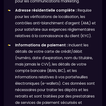
pour les communications marketing.
Adresse résidentielle complète :
Requise
pour les vérifications de localisation, les
contrôles anti-blanchiment d'argent (AML) et
pour satisfaire aux exigences réglementaires
relatives à la connaissance du client (KYC).
Informations de paiement :
Incluent les
détails de votre carte de crédit/débit
(numéro, date d'expiration, nom du titulaire,
mais jamais le CVV), les détails de votre
compte bancaire (IBAN, BIC), et les
informations relatives à vos portefeuilles
électroniques (e-wallets). Ces données sont
nécessaires pour traiter les dépôts et les
retraits et sont traitées par des prestataires
de services de paiement sécurisés et