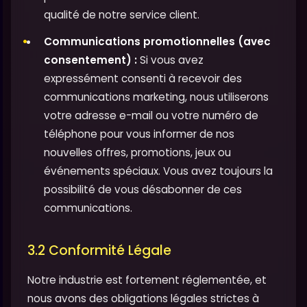
qualité de notre service client.
Communications promotionnelles (avec
consentement) :
Si vous avez
expressément consenti à recevoir des
communications marketing, nous utiliserons
votre adresse e-mail ou votre numéro de
téléphone pour vous informer de nos
nouvelles offres, promotions, jeux ou
événements spéciaux. Vous avez toujours la
possibilité de vous désabonner de ces
communications.
3.2 Conformité Légale
Notre industrie est fortement réglementée, et
nous avons des obligations légales strictes à