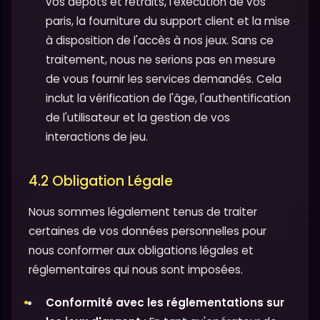
vos dépôts et retraits, l'exécution de vos
paris, la fourniture du support client et la mise
à disposition de l'accès à nos jeux. Sans ce
traitement, nous ne serions pas en mesure
de vous fournir les services demandés. Cela
inclut la vérification de l'âge, l'authentification
de l'utilisateur et la gestion de vos
interactions de jeu.
4.2 Obligation Légale
Nous sommes légalement tenus de traiter
certaines de vos données personnelles pour
nous conformer aux obligations légales et
réglementaires qui nous sont imposées.
Conformité avec les réglementations sur