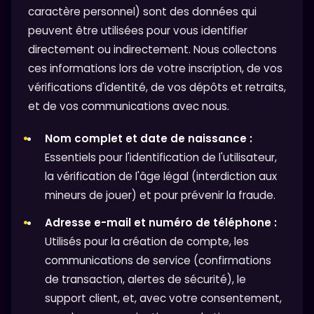
caractère personnel) sont des données qui
peuvent être utilisées pour vous identifier
directement ou indirectement. Nous collectons
ces informations lors de votre inscription, de vos
vérifications d'identité, de vos dépôts et retraits,
et de vos communications avec nous.
Nom complet et date de naissance :
Essentiels pour l'identification de l'utilisateur,
la vérification de l'âge légal (interdiction aux
mineurs de jouer) et pour prévenir la fraude.
Adresse e-mail et numéro de téléphone :
Utilisés pour la création de compte, les
communications de service (confirmations
de transaction, alertes de sécurité), le
support client, et, avec votre consentement,