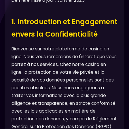
Dernière mise à jour : Janvier 2025
1. Introduction et Engagement
envers la Confidentialité
Bienvenue sur notre plateforme de casino en
ligne. Nous vous remercions de l'intérêt que vous
portez à nos services. Chez notre casino en
ligne, la protection de votre vie privée et la
sécurité de vos données personnelles sont des
priorités absolues. Nous nous engageons à
traiter vos informations avec la plus grande
diligence et transparence, en stricte conformité
avec les lois applicables en matière de
protection des données, y compris le Règlement
Général sur la Protection des Données (RGPD)