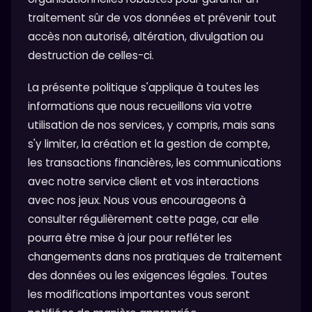
traitement sûr de vos données et prévenir tout
accès non autorisé, altération, divulgation ou
destruction de celles-ci.
La présente politique s'applique à toutes les
informations que nous recueillons via votre
utilisation de nos services, y compris, mais sans
s'y limiter, la création et la gestion de compte,
les transactions financières, les communications
avec notre service client et vos interactions
avec nos jeux. Nous vous encourageons à
consulter régulièrement cette page, car elle
pourra être mise à jour pour refléter les
changements dans nos pratiques de traitement
des données ou les exigences légales. Toutes
les modifications importantes vous seront