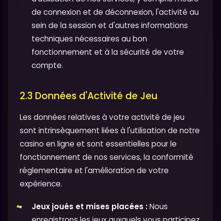
de connexion et de déconnexion, l'activité au
sein de la session et d'autres informations
techniques nécessaires au bon
fonctionnement et à la sécurité de votre
compte.
2.3 Données d'Activité de Jeu
Les données relatives à votre activité de jeu
sont intrinsèquement liées à l'utilisation de notre
casino en ligne et sont essentielles pour le
fonctionnement de nos services, la conformité
réglementaire et l'amélioration de votre
expérience.
Jeux joués et mises placées :
Nous
enregistrons les jeux auxquels vous participez,