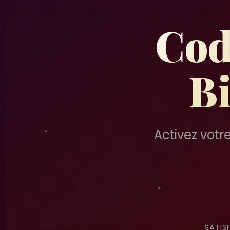
Cod
B
Activez vot
SATIS