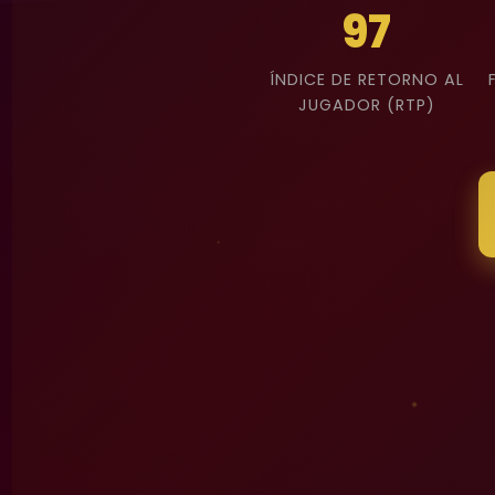
97
ÍNDICE DE RETORNO AL
JUGADOR (RTP)