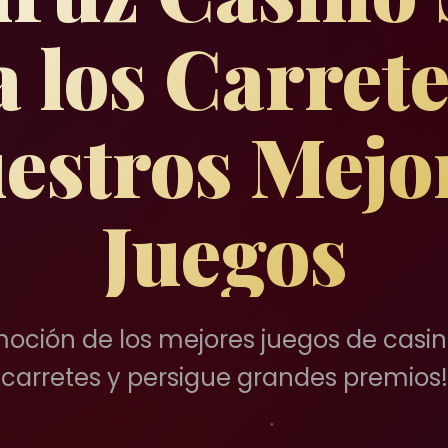
a los Carrete
estros Mejo
Juegos
ción de los mejores juegos de casino 
carretes y persigue grandes premios!