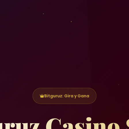
Bitguruz: Gira y Gana
ruz Casino 