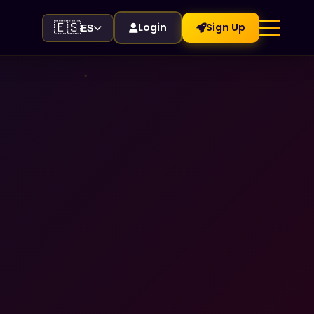
🇪🇸
Login
Sign Up
ES