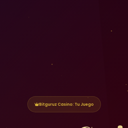
Bitguruz Casino: Tu Juego