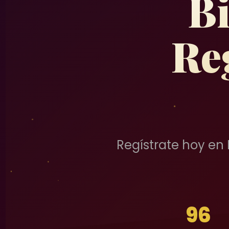
B
Re
Regístrate hoy en 
96