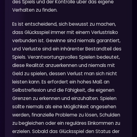
des Spiels und der Kontrolle über das eigene
Verhalten zu finden.
Es ist entscheidend, sich bewusst zu machen,
dass Glücksspiel immer mit einem Verlustrisiko
verbunden ist. Gewinne sind niemals garantiert,
und Verluste sind ein inhärenter Bestandteil des
Spiels. Verantwortungsvolles Spielen bedeutet,
diese Realität anzuerkennen und niemals mit
Geld zu spielen, dessen Verlust man sich nicht
leisten kann. Es erfordert ein hohes Maß an
Selbstreflexion und die Fähigkeit, die eigenen
Grenzen zu erkennen und einzuhalten. Spielen
sollte niemals als eine Möglichkeit angesehen
werden, finanzielle Probleme zu lösen, Schulden
zu begleichen oder ein reguläres Einkommen zu
erzielen. Sobald das Glücksspiel den Status der