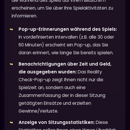
die während des Spiels auf Ihrem Bildschirm
erscheinen, um Sie über Ihre Spielaktivitäten zu
informieren.
Pop-up-Erinnerungen während des Spiels:
In vordefinierten Intervallen (z.B. alle 30 oder
60 Minuten) erscheint ein Pop-up, das Sie
daran erinnert, wie lange Sie bereits spielen.
Benachrichtigungen über Zeit und Geld,
die ausgegeben wurden:
Das Reality
Check-Pop-up zeigt Ihnen nicht nur die
Spielzeit an, sondern auch eine
Zusammenfassung der in dieser Sitzung
getätigten Einsätze und erzielten
Gewinne/Verluste.
Anzeige von Sitzungsstatistiken:
Diese