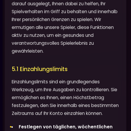
darauf ausgelegt, Ihnen dabei zu helfen, Ihr
Spielverhalten im Griff zu behalten und innerhalb
Ihrer persönlichen Grenzen zu spielen. Wir
ermutigen alle unsere Spieler, diese Funktionen
aktiv zu nutzen, um ein gesundes und
verantwortungsvolles Spielerlebnis zu
gewährleisten.
5.1 Einzahlungslimits
Einzahlungslimits sind ein grundlegendes
Werkzeug, um Ihre Ausgaben zu kontrollieren. Sie
ermöglichen es Ihnen, einen Höchstbetrag
festzulegen, den Sie innerhalb eines bestimmten
Zeitraums auf Ihr Konto einzahlen können.
Festlegen von täglichen, wöchentlichen