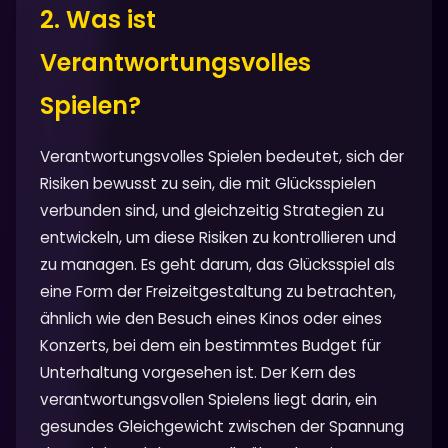
2. Was ist
Verantwortungsvolles
Spielen?
Verantwortungsvolles Spielen bedeutet, sich der
Risiken bewusst zu sein, die mit Glücksspielen
verbunden sind, und gleichzeitig Strategien zu
entwickeln, um diese Risiken zu kontrollieren und
zu managen. Es geht darum, das Glücksspiel als
eine Form der Freizeitgestaltung zu betrachten,
ähnlich wie den Besuch eines Kinos oder eines
Konzerts, bei dem ein bestimmtes Budget für
Unterhaltung vorgesehen ist. Der Kern des
verantwortungsvollen Spielens liegt darin, ein
gesundes Gleichgewicht zwischen der Spannung