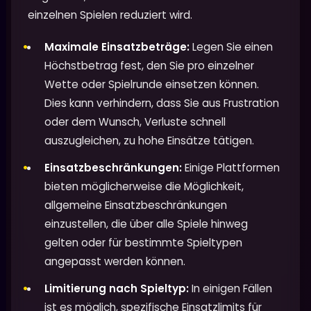
einzelnen Spielen reduziert wird.
Maximale Einsatzbeträge:
Legen Sie einen
Höchstbetrag fest, den Sie pro einzelner
Wette oder Spielrunde einsetzen können.
Dies kann verhindern, dass Sie aus Frustration
oder dem Wunsch, Verluste schnell
auszugleichen, zu hohe Einsätze tätigen.
Einsatzbeschränkungen:
Einige Plattformen
bieten möglicherweise die Möglichkeit,
allgemeine Einsatzbeschränkungen
einzustellen, die über alle Spiele hinweg
gelten oder für bestimmte Spieltypen
angepasst werden können.
Limitierung nach Spieltyp:
In einigen Fällen
ist es möglich, spezifische Einsatzlimits für