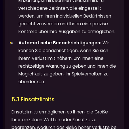
Einzahlungslimits können Verlustlimits für
verschiedene Zeitintervalle eingestellt
werden, um Ihren individuellen Bedürfnissen
gerecht zu werden und Ihnen eine präzise
Kontrolle über Ihre Ausgaben zu ermöglichen.
Automatische Benachrichtigungen:
Wir
können Sie benachrichtigen, wenn Sie sich
Ihrem Verlustlimit nähern, um Ihnen eine
rechtzeitige Warnung zu geben und Ihnen die
Möglichkeit zu geben, Ihr Spielverhalten zu
überdenken.
5.3 Einsatzlimits
Einsatzlimits ermöglichen es Ihnen, die Größe
Ihrer einzelnen Wetten oder Einsätze zu
begrenzen, wodurch das Risiko hoher Verluste bei