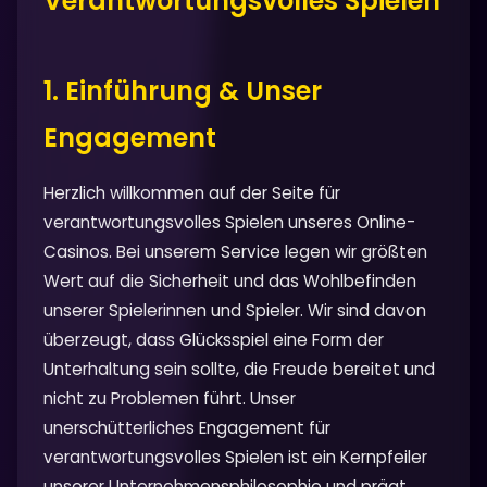
Verantwortungsvolles Spielen
1. Einführung & Unser
Engagement
Herzlich willkommen auf der Seite für
verantwortungsvolles Spielen unseres Online-
Casinos. Bei unserem Service legen wir größten
Wert auf die Sicherheit und das Wohlbefinden
unserer Spielerinnen und Spieler. Wir sind davon
überzeugt, dass Glücksspiel eine Form der
Unterhaltung sein sollte, die Freude bereitet und
nicht zu Problemen führt. Unser
unerschütterliches Engagement für
verantwortungsvolles Spielen ist ein Kernpfeiler
unserer Unternehmensphilosophie und prägt