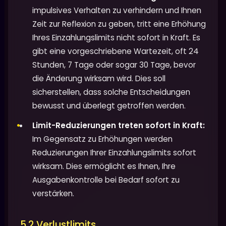
impulsives Verhalten zu verhindern und Ihnen
Zeit zur Reflexion zu geben, tritt eine Erhöhung
Ihres Einzahlungslimits nicht sofort in Kraft. Es
gibt eine vorgeschriebene Wartezeit, oft 24
Stunden, 7 Tage oder sogar 30 Tage, bevor
die Änderung wirksam wird. Dies soll
sicherstellen, dass solche Entscheidungen
bewusst und überlegt getroffen werden.
Limit-Reduzierungen treten sofort in Kraft:
Im Gegensatz zu Erhöhungen werden
Reduzierungen Ihrer Einzahlungslimits sofort
wirksam. Dies ermöglicht es Ihnen, Ihre
Ausgabenkontrolle bei Bedarf sofort zu
verstärken.
5.2 Verlustlimits