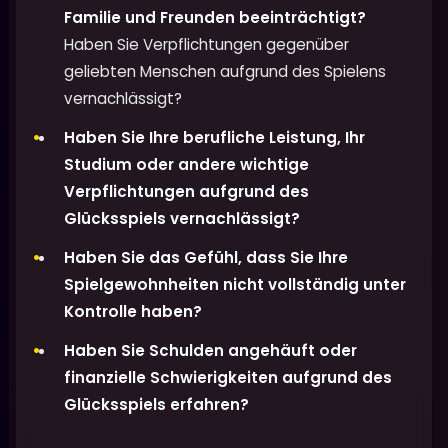
Familie und Freunden beeinträchtigt?
Haben Sie Verpflichtungen gegenüber
geliebten Menschen aufgrund des Spielens
vernachlässigt?
Haben Sie Ihre berufliche Leistung, Ihr
Studium oder andere wichtige
Verpflichtungen aufgrund des
Glücksspiels vernachlässigt?
Haben Sie das Gefühl, dass Sie Ihre
Spielgewohnheiten nicht vollständig unter
Kontrolle haben?
Haben Sie Schulden angehäuft oder
finanzielle Schwierigkeiten aufgrund des
Glücksspiels erfahren?