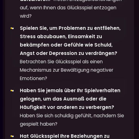
auf, wenn Ihnen das Glücksspiel entzogen
wird?
Spielen Sie, um Problemen zu entfliehen,
Stress abzubauen, Einsamkeit zu
bekämpfen oder Gefühle wie Schuld,
Angst oder Depression zu verdrängen?
Betrachten Sie Glücksspiel als einen
Mechanismus zur Bewältigung negativer
Emotionen?
Haben Sie jemals über Ihr Spielverhalten
gelogen, um das Ausmaß oder die
Häufigkeit vor anderen zu verbergen?
Haben Sie sich schuldig gefühlt, nachdem Sie
gespielt haben?
Hat Glücksspiel Ihre Beziehungen zu