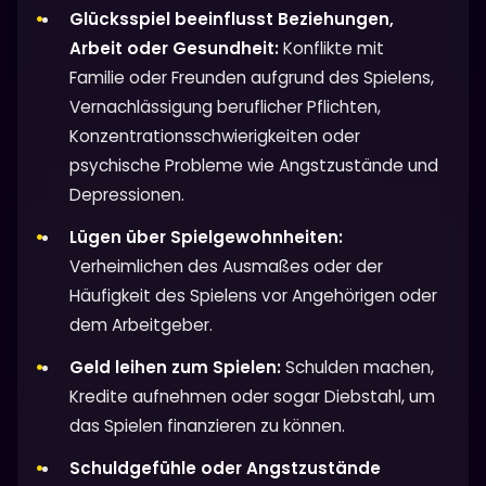
Glücksspiel beeinflusst Beziehungen,
Arbeit oder Gesundheit:
Konflikte mit
Familie oder Freunden aufgrund des Spielens,
Vernachlässigung beruflicher Pflichten,
Konzentrationsschwierigkeiten oder
psychische Probleme wie Angstzustände und
Depressionen.
Lügen über Spielgewohnheiten:
Verheimlichen des Ausmaßes oder der
Häufigkeit des Spielens vor Angehörigen oder
dem Arbeitgeber.
Geld leihen zum Spielen:
Schulden machen,
Kredite aufnehmen oder sogar Diebstahl, um
das Spielen finanzieren zu können.
Schuldgefühle oder Angstzustände