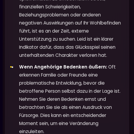
finanziellen Schwierigkeiten,
Beziehungsproblemen oder anderen
negativen Auswirkungen auf Ihr Wohlbefinden
führt, ist es an der Zeit, externe
Unterstützung zu suchen. Leid ist ein klarer
Indikator dafür, dass das Glücksspiel seinen
unterhaltenden Charakter verloren hat.
Wenn Angehörige Bedenken äußern:
Oft
erkennen Familie oder Freunde eine
problematische Entwicklung, bevor die
betroffene Person selbst dazu in der Lage ist.
Nehmen Sie deren Bedenken ernst und
betrachten Sie sie als einen Ausdruck von
Fürsorge. Dies kann ein entscheidender
Moment sein, um eine Veränderung
einzuleiten.