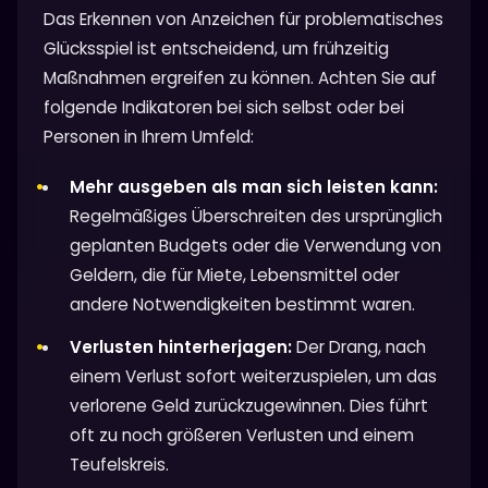
Das Erkennen von Anzeichen für problematisches
Glücksspiel ist entscheidend, um frühzeitig
Maßnahmen ergreifen zu können. Achten Sie auf
folgende Indikatoren bei sich selbst oder bei
Personen in Ihrem Umfeld:
Mehr ausgeben als man sich leisten kann:
Regelmäßiges Überschreiten des ursprünglich
geplanten Budgets oder die Verwendung von
Geldern, die für Miete, Lebensmittel oder
andere Notwendigkeiten bestimmt waren.
Verlusten hinterherjagen:
Der Drang, nach
einem Verlust sofort weiterzuspielen, um das
verlorene Geld zurückzugewinnen. Dies führt
oft zu noch größeren Verlusten und einem
Teufelskreis.