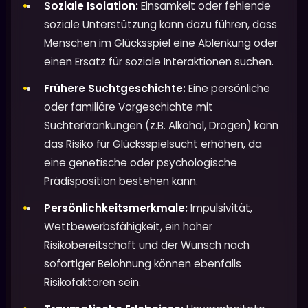
Soziale Isolation:
Einsamkeit oder fehlende
soziale Unterstützung kann dazu führen, dass
Menschen im Glücksspiel eine Ablenkung oder
einen Ersatz für soziale Interaktionen suchen.
Frühere Suchtgeschichte:
Eine persönliche
oder familiäre Vorgeschichte mit
Suchterkrankungen (z.B. Alkohol, Drogen) kann
das Risiko für Glücksspielsucht erhöhen, da
eine genetische oder psychologische
Prädisposition bestehen kann.
Persönlichkeitsmerkmale:
Impulsivität,
Wettbewerbsfähigkeit, ein hoher
Risikobereitschaft und der Wunsch nach
sofortiger Belohnung können ebenfalls
Risikofaktoren sein.