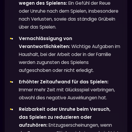
wegen des Spielens:
Ein Gefühl der Reue
oder Unruhe nach dem Spielen, insbesondere
nach Verlusten, sowie das ständige Grübeln
über das Spielen.
Vernachlässigung von
Verantwortlichkeiten:
Wichtige Aufgaben im
Haushalt, bei der Arbeit oder in der Familie
werden zugunsten des Spielens
aufgeschoben oder nicht erledigt.
Erhöhter Zeitaufwand für das Spielen:
Immer mehr Zeit mit Glücksspiel verbringen,
obwohl dies negative Auswirkungen hat.
Reizbarkeit oder Unruhe beim Versuch,
das Spielen zu reduzieren oder
aufzuhören:
Entzugserscheinungen, wenn